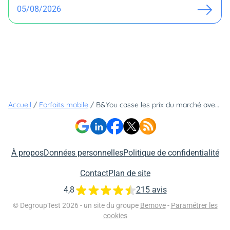
05/08/2026
Accueil
/
Forfaits mobile
/
B&You casse les prix du marché avec son tout nouveau forfait mobile : une véritable pépite !
À propos
Données personnelles
Politique de confidentialité
Contact
Plan de site
4,8
215 avis
© DegroupTest 2026 - un site du groupe
Bemove
-
Paramétrer les
cookies