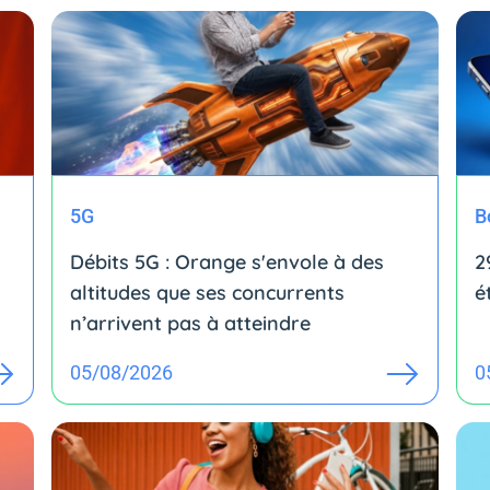
5G
B
Débits 5G : Orange s'envole à des
2
altitudes que ses concurrents
é
n’arrivent pas à atteindre
05/08/2026
0