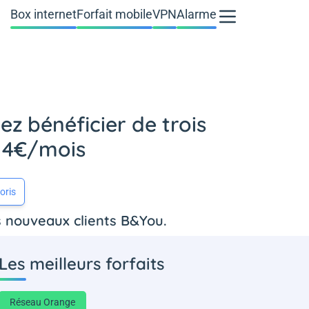
Box internet
Forfait mobile
VPN
Alarme
z bénéficier de trois
t 4€/mois
oris
s nouveaux clients B&You.
Les meilleurs forfaits
Réseau Orange