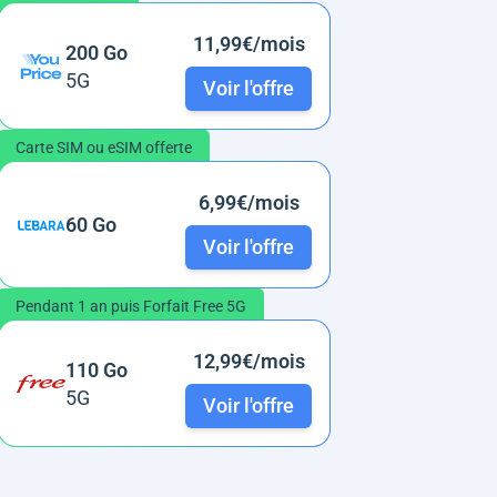
11,99€/mois
200 Go
5G
Voir l'offre
Carte SIM ou eSIM offerte
6,99€/mois
60 Go
Voir l'offre
Pendant 1 an puis Forfait Free 5G
12,99€/mois
110 Go
5G
Voir l'offre