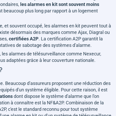
condaires,
les alarmes en kit sont souvent moins
est beaucoup plus long par rapport à un logement
le, et souvent occupé, les alarmes en kit peuvent tout à
'il existe désormais des marques comme Ajax, Diagral ou
uses,
certifiées A2P
. La certification A2P garantit la
x tentatives de sabotage des systèmes d'alarme.
, les alarmes de télésurveillance comme Nexecur,
us adaptées grâce à leur couverture nationale.
 ?
pte. Beaucoup d'assureurs proposent une réduction des
ipés d'un système éligible. Pour cette raison, il est
cations
dont dispose le système d'alarme que l'on
fication à connaître est la NF&A2P. Combinaison de la
 A2P, c'est le standard reconnu pour tout système
d'une alarme en kit ou d'un système de télésurveillance.