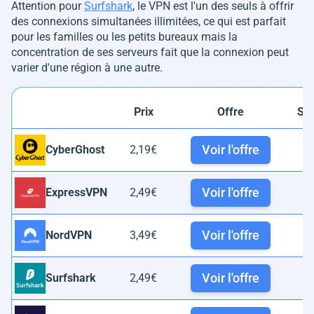
Attention pour
Surfshark
, le VPN est l'un des seuls à offrir
des connexions simultanées illimitées, ce qui est parfait
pour les familles ou les petits bureaux​ mais la
concentration de ses serveurs fait que la connexion peut
varier d'une région à une autre.
Prix
Offre
Se
Voir l'offre
CyberGhost
2,19€
1
Voir l'offre
ExpressVPN
2,49€
3
Voir l'offre
NordVPN
3,49€
9
Voir l'offre
Surfshark
2,49€
4