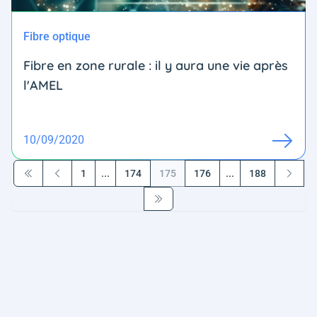
Fibre optique
Fibre en zone rurale : il y aura une vie après
l'AMEL
10/09/2020
1
...
174
175
176
...
188
Première page
Précédent
Suivant
Dernière page