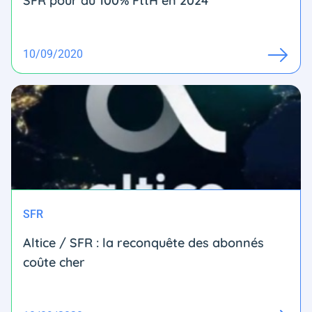
SFR pour du 100% FttH en 2024
10/09/2020
SFR
Altice / SFR : la reconquête des abonnés
coûte cher