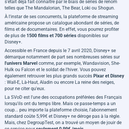
s'était déjà fait connaître par le biais de séries de renom
telles que
The Mandalorian, The Bear, Loki ou Shogun.
À l'instar de ses concurrents, la plateforme de streaming
américaine propose un catalogue abondant de séries, de
films et de documentaires. En effet, vous pourrez profiter
de plus de
1500 films et 700 séries
disponibles sur
Disney+.
Accessible en France depuis le 7 avril 2020, Disney+ se
démarque notamment de part ses nombreuses séries sur
l'univers Marvel
comme, par exemple,
Wandavision, She-
Hulk ou Falcon et le soldat de l'hiver
. Vous pouvez
également retrouver les plus grands succès
Pixar et Disney
:
Wall-E, Là-Haut, Aladin ou encore La reine des neiges,
pour ne citer qu'eux.
La SVoD est l'une des occupations préférées des Français
lorsqu'ils ont du temps libre. Mais ce passe-temps a un
coup... peu importe la plateforme choisie, l'abonnement
standard coûte 5,99€ et Disney+ ne déroge pas à la règle.
Mais, chez DegroupTest, on a trouvé un moyen de jouir de
ce service pour
seulement 0,99€ /mois
.