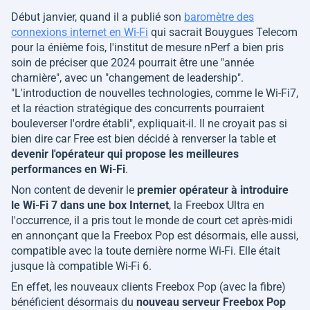
Début janvier, quand il a publié son
baromètre des
connexions internet en Wi-Fi
qui sacrait Bouygues Telecom
pour la énième fois, l'institut de mesure nPerf a bien pris
soin de préciser que 2024 pourrait être une "
année
charnière
", avec un "c
hangement de leadership
".
"
L'introduction de nouvelles technologies, comme le Wi-Fi7,
et la réaction stratégique des concurrents pourraient
bouleverser l'ordre établi
", expliquait-il. Il ne croyait pas si
bien dire car Free est bien décidé à renverser la table et
devenir l'opérateur qui propose les meilleures
performances en Wi-Fi
.
Non content de devenir le
premier opérateur à introduire
le Wi-Fi 7 dans une box Internet
, la Freebox Ultra en
l'occurrence, il a pris tout le monde de court cet après-midi
en annonçant que la Freebox Pop est désormais, elle aussi,
compatible avec la toute dernière norme Wi-Fi. Elle était
jusque là compatible Wi-Fi 6.
En effet, les nouveaux clients Freebox Pop (avec la fibre)
bénéficient désormais du
nouveau serveur Freebox Pop