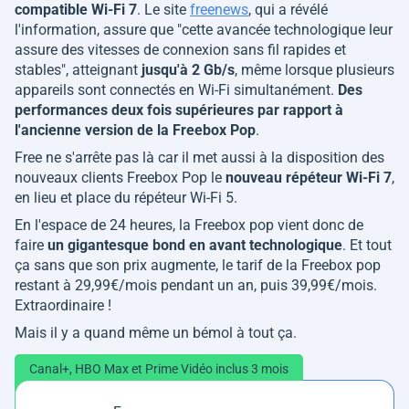
compatible Wi-Fi 7
. Le site
freenews
, qui a révélé
l'information, assure que "
cette avancée technologique leur
assure des vitesses de connexion sans fil rapides et
stables
", atteignant
jusqu'à 2 Gb/s
, même lorsque plusieurs
appareils sont connectés en Wi-Fi simultanément.
Des
performances deux fois supérieures par rapport à
l'ancienne version de la Freebox Pop
.
Free ne s'arrête pas là car il met aussi à la disposition des
nouveaux clients Freebox Pop le
nouveau répéteur Wi-Fi 7
,
en lieu et place du répéteur Wi-Fi 5.
En l'espace de 24 heures, la Freebox pop vient donc de
faire
un gigantesque bond en avant technologique
. Et tout
ça sans que son prix augmente, le tarif de la Freebox pop
restant à 29,99€/mois pendant un an, puis 39,99€/mois.
Extraordinaire !
Mais il y a quand même un bémol à tout ça.
Canal+, HBO Max et Prime Vidéo inclus 3 mois