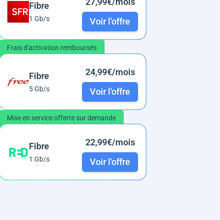
27,99€/mois
Fibre
1 Gb/s
Voir l'offre
Frais d'activation remboursés
24,99€/mois
Fibre
5 Gb/s
Voir l'offre
Mise en service offerte sur demande
22,99€/mois
Fibre
1 Gb/s
Voir l'offre