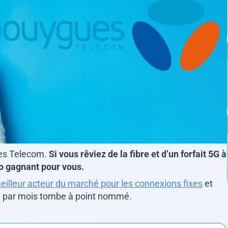
es Telecom.
Si vous rêviez de la fibre et d’un forfait 5G à
o gagnant pour vous.
eilleur acteur du marché pour les connexions fixes
et
0€ par mois tombe à point nommé.