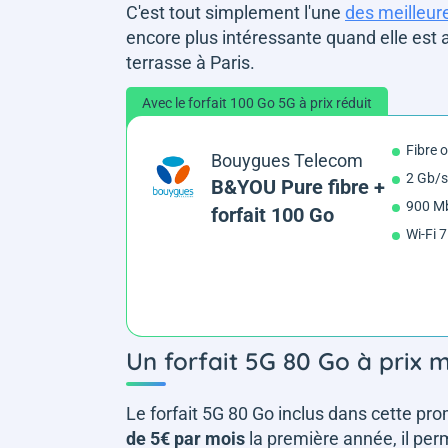
C'est tout simplement l'une
des meilleur
encore plus intéressante quand elle est a
terrasse à Paris.
Avec le forfait 100 Go 5G à prix réduit
Fibre 
Bouygues Telecom
2 Gb/s
B&YOU Pure fibre +
900 Mb
forfait 100 Go
Wi-Fi 7
Un forfait 5G 80 Go à prix 
Le forfait 5G 80 Go inclus dans cette pro
de 5€ par mois
la première année, il perm