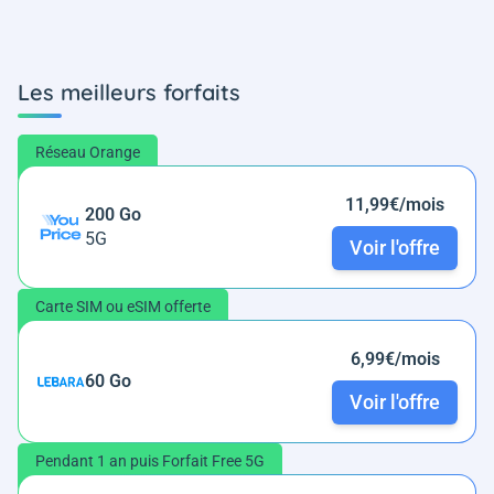
Les meilleurs forfaits
Réseau Orange
11,99€/mois
200 Go
5G
Voir l'offre
Carte SIM ou eSIM offerte
6,99€/mois
60 Go
Voir l'offre
Pendant 1 an puis Forfait Free 5G