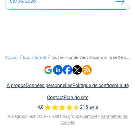
08/08/2026
Accueil
/
Box internet
/
Tout le monde veut s'abonner à cette chaîne ! Elle est incluse gratuitement en exclusivité avec cette offre Freebox
À propos
Données personnelles
Politique de confidentialité
Contact
Plan de site
4,8
215 avis
© DegroupTest 2026 - un site du groupe
Bemove
-
Paramétrer les
cookies