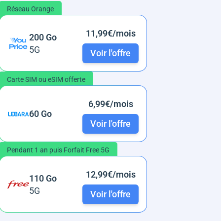
Réseau Orange
11,99€/mois
200 Go
5G
Voir l'offre
Carte SIM ou eSIM offerte
6,99€/mois
60 Go
Voir l'offre
Pendant 1 an puis Forfait Free 5G
12,99€/mois
110 Go
5G
Voir l'offre