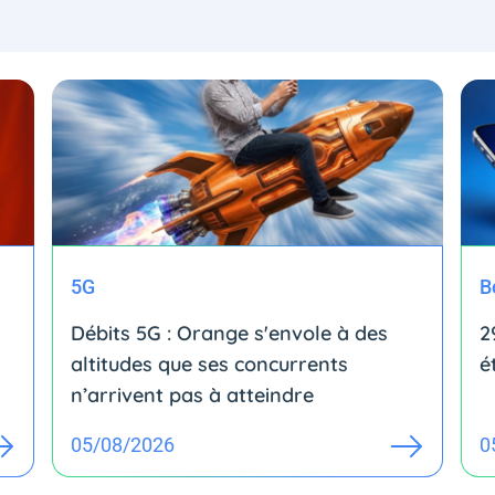
5G
B
Débits 5G : Orange s'envole à des
2
altitudes que ses concurrents
é
n’arrivent pas à atteindre
05/08/2026
0