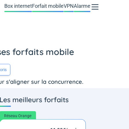
Box internet
Forfait mobile
VPN
Alarme
ses forfaits mobile
oris
r s'aligner sur la concurrence.
Les meilleurs forfaits
Réseau Orange