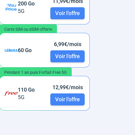
11,99€/mois
200 Go
5G
Voir l'offre
Carte SIM ou eSIM offerte
6,99€/mois
60 Go
Voir l'offre
Pendant 1 an puis Forfait Free 5G
12,99€/mois
110 Go
5G
Voir l'offre