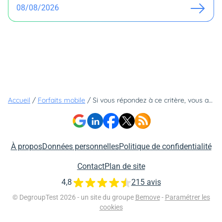
08/08/2026
Accueil
/
Forfaits mobile
/
Si vous répondez à ce critère, vous avez le droit à un forfait gratuit chez Free Mobile
À propos
Données personnelles
Politique de confidentialité
Contact
Plan de site
4,8
215 avis
© DegroupTest 2026 - un site du groupe
Bemove
-
Paramétrer les
cookies