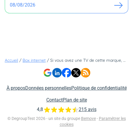
08/08/2026
Accueil
/
Box internet
/
Si vous avez une TV de cette marque, mieux vaut choisir une Freebox ou vous risquez d'être déçu
À propos
Données personnelles
Politique de confidentialité
Contact
Plan de site
4,8
215 avis
© DegroupTest 2026 - un site du groupe
Bemove
-
Paramétrer les
cookies