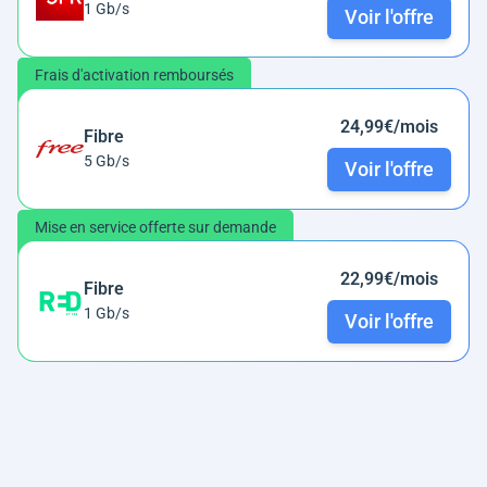
1 Gb/s
Voir l'offre
Frais d'activation remboursés
24,99€/mois
Fibre
5 Gb/s
Voir l'offre
Mise en service offerte sur demande
22,99€/mois
Fibre
1 Gb/s
Voir l'offre