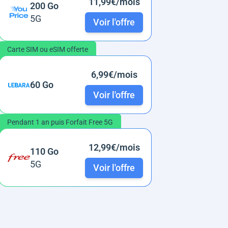
11,99€/mois
200 Go
5G
Voir l'offre
Carte SIM ou eSIM offerte
6,99€/mois
60 Go
Voir l'offre
Pendant 1 an puis Forfait Free 5G
12,99€/mois
110 Go
5G
Voir l'offre