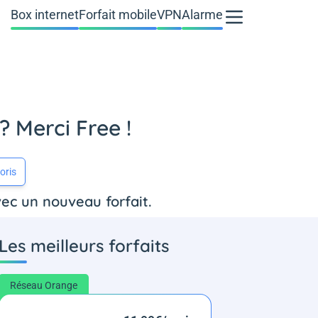
Box internet
Forfait mobile
VPN
Alarme
? Merci Free !
oris
vec un nouveau forfait.
Les meilleurs forfaits
Réseau Orange