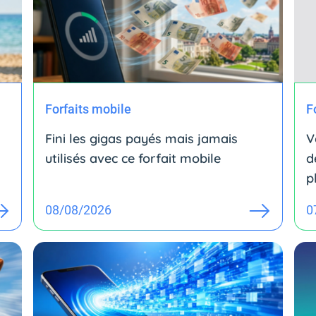
Forfaits mobile
F
Fini les gigas payés mais jamais
V
utilisés avec ce forfait mobile
d
p
08/08/2026
0