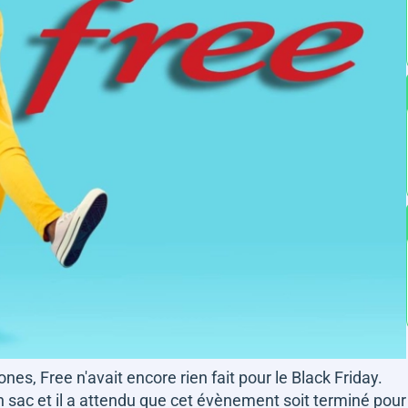
es, Free n'avait encore rien fait pour le Black Friday.
n sac et il a attendu que cet évènement soit terminé pour