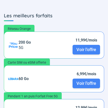
Les meilleurs forfaits
Réseau Orange
11,99€/mois
200 Go
5G
Voir l'offre
Carte SIM ou eSIM offerte
6,99€/mois
60 Go
Voir l'offre
Pendant 1 an puis Forfait Free 5G
12,99€/mois