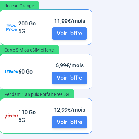
Réseau Orange
11,99€/mois
200 Go
5G
Voir l'offre
Carte SIM ou eSIM offerte
6,99€/mois
60 Go
Voir l'offre
Pendant 1 an puis Forfait Free 5G
12,99€/mois
110 Go
5G
Voir l'offre