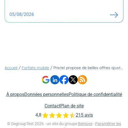
05/08/2026
Accueil
/
Forfaits mobile
/
Prixtel propose de belles offres ajustables sur le réseau d'un grand opérateur
À propos
Données personnelles
Politique de confidentialité
Contact
Plan de site
4,8
215 avis
© DegroupTest 2026 - un site du groupe
Bemove
-
Paramétrer les