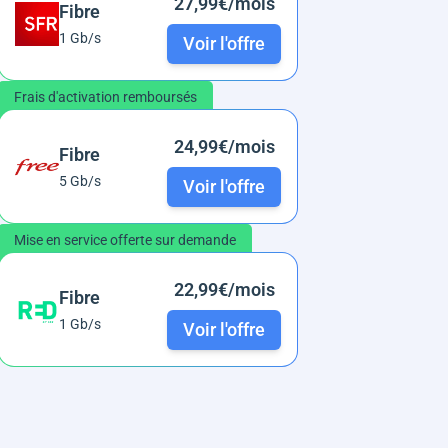
27,99€/mois
Fibre
1 Gb/s
Voir l'offre
Frais d'activation remboursés
24,99€/mois
Fibre
5 Gb/s
Voir l'offre
Mise en service offerte sur demande
22,99€/mois
Fibre
1 Gb/s
Voir l'offre