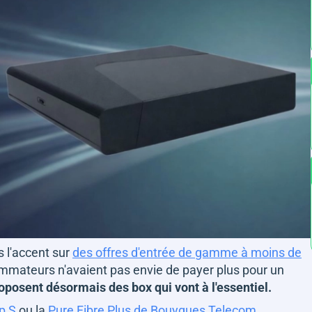
s l'accent sur
des offres d'entrée de gamme à moins de
mmateurs n'avaient pas envie de payer plus pour un
roposent désormais des box qui vont à l'essentiel.
p S
ou la
Pure Fibre Plus de Bouygues Telecom