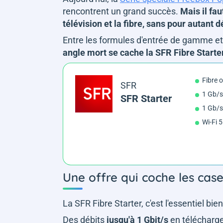
rencontrent un grand succès.
Mais il fa
télévision et la fibre, sans pour autant
Entre les formules d'entrée de gamme et
angle mort se cache la SFR Fibre Starter
Fibre 
SFR
1 Gb/s
SFR Starter
1 Gb/s
Wi-Fi 5
Une offre qui coche les case
La SFR Fibre Starter, c'est l'essentiel bien 
Des débits
jusqu'à 1 Gbit/s
en télécharg