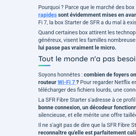
Pourquoi ? Parce que le marché des box i
rapides
sont évidemment mises en avan
Fi 7, la box Starter de SFR a du mal à exi
Quand certaines box attirent les techno
généreux, visent les familles nombreuse
lui passe pas vraiment le micro.
Tout le monde n'a pas besoi
Soyons honnêtes :
combien de foyers ont
routeur
Wi-Fi 7
?
Pour regarder Netflix en
télécharger des fichiers lourds, une conn
La SFR Fibre Starter s'adresse à ce profil d
bonne connexion, un décodeur fonctionne
silencieuse, et elle mérite une offre tail
Il ne s'agit pas de dire que la SFR Fibre 
reconnaître qu'elle est parfaitement cali