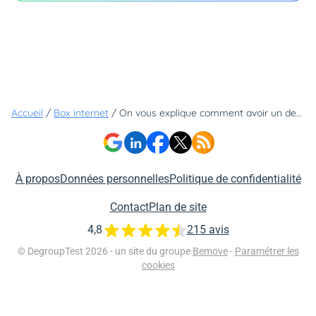
Accueil
/
Box internet
/
On vous explique comment avoir un deuxième décodeur TV gratuit pour équiper la TV de votre chambre ou de la cuisine
À propos
Données personnelles
Politique de confidentialité
Contact
Plan de site
4,8
215 avis
© DegroupTest 2026 - un site du groupe
Bemove
-
Paramétrer les
cookies