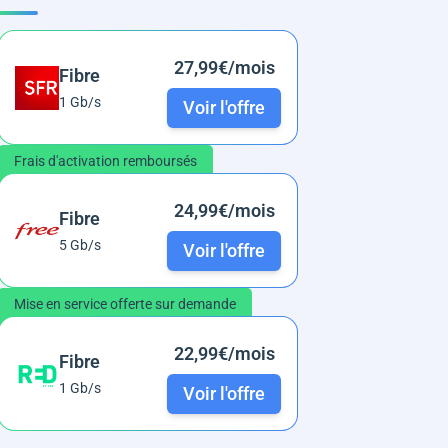
27,99€/mois
Fibre
1 Gb/s
Voir l'offre
Frais d'activation remboursés
24,99€/mois
Fibre
5 Gb/s
Voir l'offre
Mise en service offerte sur demande
22,99€/mois
Fibre
1 Gb/s
Voir l'offre