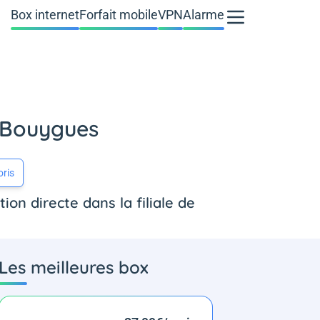
Box internet
Forfait mobile
VPN
Alarme
 Bouygues
oris
ion directe dans la filiale de
Les meilleures box