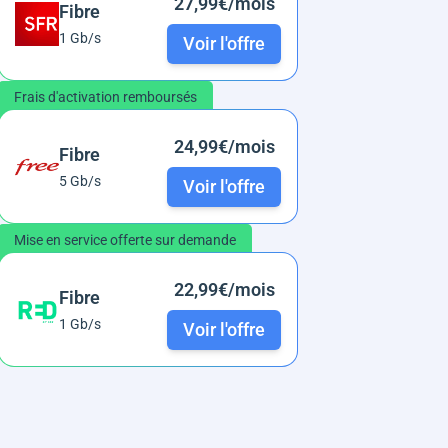
27,99€/mois
Fibre
1 Gb/s
Voir l'offre
Frais d'activation remboursés
24,99€/mois
Fibre
5 Gb/s
Voir l'offre
Mise en service offerte sur demande
22,99€/mois
Fibre
1 Gb/s
Voir l'offre