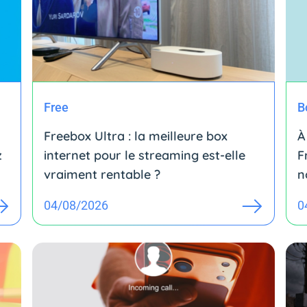
Free
B
Freebox Ultra : la meilleure box
À
z
internet pour le streaming est-elle
F
vraiment rentable ?
n
04/08/2026
0