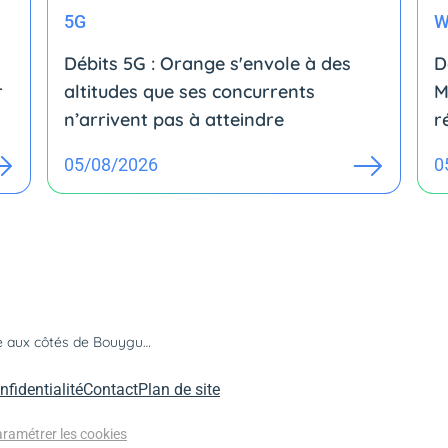
5G
W
Débits 5G : Orange s'envole à des
D
r
altitudes que ses concurrents
M
n’arrivent pas à atteindre
r
05/08/2026
0
Mirova prend 49% d’Axione aux côtés de Bouygues
nfidentialité
Contact
Plan de site
ramétrer les cookies