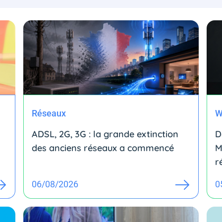
Réseaux
W
ADSL, 2G, 3G : la grande extinction
D
des anciens réseaux a commencé
M
r
06/08/2026
0