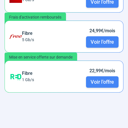
Voir l'offre
Frais d'activation remboursés
24,99€/mois
Fibre
5 Gb/s
Voir l'offre
Mise en service offerte sur demande
22,99€/mois
Fibre
1 Gb/s
Voir l'offre