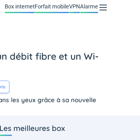
Box internet
Forfait mobile
VPN
Alarme
n débit fibre et un Wi-
ris
ns les yeux grâce à sa nouvelle
Les meilleures box