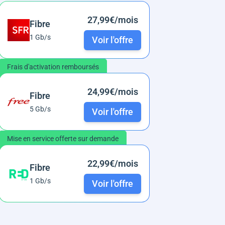
27,99€/mois
Fibre
1 Gb/s
Voir l'offre
Frais d'activation remboursés
24,99€/mois
Fibre
5 Gb/s
Voir l'offre
Mise en service offerte sur demande
22,99€/mois
Fibre
1 Gb/s
Voir l'offre