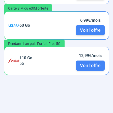
Carte SIM ou eSIM offerte
6,99€/mois
60 Go
Voir l'offre
Pendant 1 an puis Forfait Free 5G
12,99€/mois
110 Go
5G
Voir l'offre