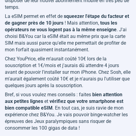
disposer de leur nouvel abonnement mobile en très peu de
temps.
La eSIM permet en effet de
squeezer l'étape du facteur et
de gagner près de 10 jours
! Mais attention,
tous les
opérateurs ne vous logent pas à la même enseigne
. J'ai
choisi B&You car la eSIM était au même prix que la carte
SIM mais aussi parce qu'elle me permettait de profiter de
mon forfait quasiment instantanément.
Chez YouPrice, elle m'aurait coûté 10€ lors de la
souscription et 1€/mois et j'aurais dû attendre 4 jours
avant de pouvoir l'installer sur mon iPhone. Chez Sosh, elle
m'aurait également coûté 10€ et je n'aurais pu l'utiliser que
quelques jours après la souscription.
Bref, si vous voulez mes conseils : faites
bien attention
aux petites lignes
et
vérifiez que votre smartphone est
bien compatible eSIM
. En tout cas, je suis ravie de mon
expérience chez B&You. Je vais pouvoir binge-watcher les
épreuves des Jeux paralympiques sans risquer de
consommer les 100 gigas de data !