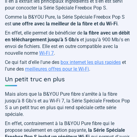
Il en a extrait les principaux ingrédients et s'en est servi
pour concocter la Série Spéciale Freebox Pop S.
Comme la B&YOU Pure, la Série Spéciale Freebox Pop S
est
une offre avec la meilleur de la fibre et du Wi-Fi
.
En effet, elle permet de bénéficier de
la fibre avec un débit
en téléchargement jusqu'à 5 Gb/s
et jusqu'à 900 Mb/s en
envoi de fichiers. Elle est en outre compatible avec la
nouvelle norme
Wi-Fi 7
.
Ce qui fait d'elle l'une des
box internet les plus rapides
et
l'une des
meilleures offres pour le Wi-Fi
.
Un petit truc en plus
Mais alors que la B&YOU Pure fibre s'arrête à la fibre
jusqu'à 8 Gb/s et au Wi-Fi 7, la Série Spéciale Freebox Pop
S a un petit truc en plus qui rend spéciale cette série
spéciale.
En effet, contrairement à la B&YOU Pure fibre qui le
propose seulement en option payante,
la Série Spéciale
Freebox Pop S inclut un répéteur Wi-Fi
qui permet d'avoir