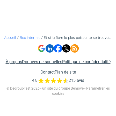
Accueil
/
Box internet
/
Et si la fibre la plus puissante se trouvait sous vos pieds ?
À propos
Données personnelles
Politique de confidentialité
Contact
Plan de site
4,8
215 avis
© DegroupTest 2026 - un site du groupe
Bemove
-
Paramétrer les
cookies