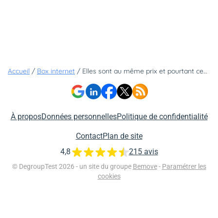
Accueil
/
Box internet
/
Elles sont au même prix et pourtant ces Freebox sont très différentes !
À propos
Données personnelles
Politique de confidentialité
Contact
Plan de site
4,8
215 avis
© DegroupTest 2026 - un site du groupe
Bemove
-
Paramétrer les
cookies