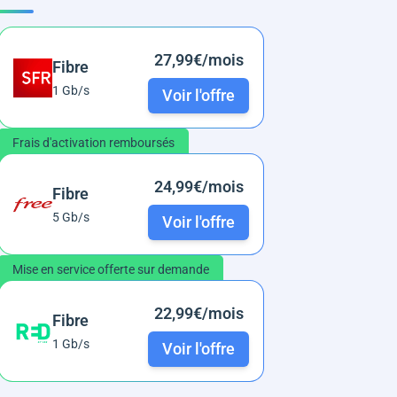
27,99€/mois
Fibre
1 Gb/s
Voir l'offre
Frais d'activation remboursés
24,99€/mois
Fibre
5 Gb/s
Voir l'offre
Mise en service offerte sur demande
22,99€/mois
Fibre
1 Gb/s
Voir l'offre