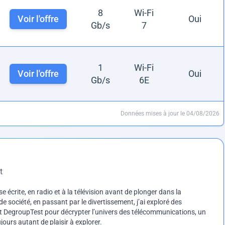
8
Wi-Fi
Voir l'offre
Oui
Gb/s
7
1
Wi-Fi
Voir l'offre
Oui
Gb/s
6E
Données mises à jour le 04/08/2026
t
e écrite, en radio et à la télévision avant de plonger dans la
e société, en passant par le divertissement, j’ai exploré des
int DegroupTest pour décrypter l’univers des télécommunications, un
ours autant de plaisir à explorer.