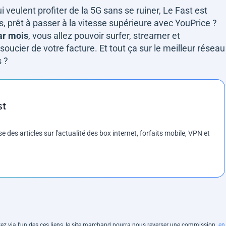
veulent profiter de la 5G sans se ruiner, Le Fast est
s, prêt à passer à la vitesse supérieure avec YouPrice ?
ar mois
, vous allez pouvoir surfer, streamer et
soucier de votre facture. Et tout ça sur le meilleur réseau
 ?
st
es articles sur l'actualité des box internet, forfaits mobile, VPN et
hetez via l'un des ces liens, le site marchand pourra nous reverser une commission.
en