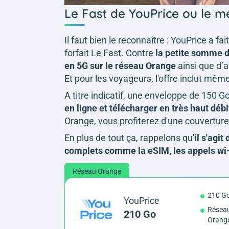
Le Fast de YouPrice ou le me
Il faut bien le reconnaître : YouPrice a fai
forfait Le Fast. Contre
la petite somme d
en 5G sur le réseau Orange
ainsi que d’
Et pour les voyageurs, l'offre inclut mêm
A titre indicatif, une enveloppe de 150 
en ligne et télécharger en très haut débi
Orange, vous profiterez d'une couverture
En plus de tout ça, rappelons qu'
il s'agi
complets comme la eSIM, les appels wi-f
Réseau Orange
210 G
YouPrice
Réseau
210 Go
Orang