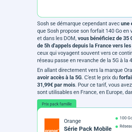
Sosh se démarque cependant avec
une 
que Sosh propose son forfait 140 Go en ve
et dans les DOM,
vous bénéficiez de 35 
de 5h d'appels depuis la France vers le
ceux qui voyagent souvent vers ce contin
réseau passe en revanche de la 5G à la 
En allant directement vers la marque Or
avoir accès à la 5G
. C'est le prix du
forfa
31,99€ par mois
. Pour ce tarif, vous av
sont utilisables en France, en Europe, d
Prix pack famille
100 G
Orange
Résea
Série Pack Mobile