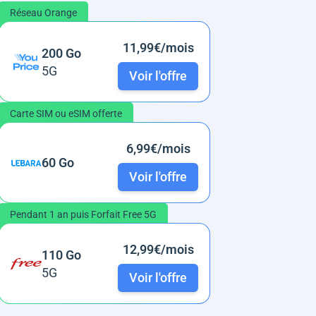
Réseau Orange
11,99€/mois
200 Go
5G
Voir l'offre
Carte SIM ou eSIM offerte
6,99€/mois
60 Go
Voir l'offre
Pendant 1 an puis Forfait Free 5G
12,99€/mois
110 Go
5G
Voir l'offre