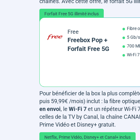
chaînes. Avec cette offre, le forfait 5G ill
Forfait Free 5G illimité inclus
Fibre 
Free
5 Gb/s
Freebox Pop +
700 Mb
Forfait Free 5G
Wi-Fi 7
Pour bénéficier de la box la plus complète
puis 59,99€ /mois) inclut : la fibre optiq
en envoi
, le
Wi-Fi 7
et un répéteur Wi-Fi 
celles de la TV by Canal, la chaîne CANAL 
Prime Vidéo et Disney+ gratuit.
Netflix, Prime Vidéo, Disney+ et Canal+ inclus