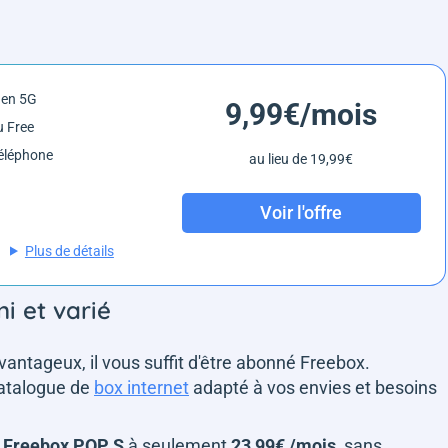
é en 5G
9,99€/mois
 Free
éléphone
au lieu de 19,99€
Voir l'offre
Plus de détails
i et varié
avantageux, il vous suffit d'être abonné Freebox.
catalogue de
box internet
adapté à vos envies et besoins
Freebox POP S
à seulement
23,99€ /mois
, sans