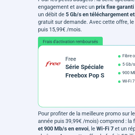
engagement et avec un
prix fixe garant
un débit de
5 Gb/s en téléchargement et
gratuit sur demande. Avec cette offre, le 
puis 15,99€ /mois.
Frais d'activation remboursés
Fibre 
Free
5 Gb/s
Série Spéciale
900 Mb
Freebox Pop S
Wi-Fi 7
Pour profiter de la meilleure promo sur le 
année puis 39,99€ /mois) comprend : la f
et 900 Mb/s en envoi
, le
Wi-Fi 7
et un ré