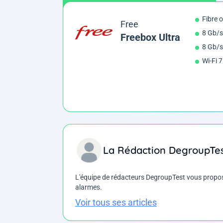
Fibre 
Free
8 Gb/s
Freebox Ultra
8 Gb/s
Wi-Fi 7
La Rédaction DegroupTe
L'équipe de rédacteurs DegroupTest vous propose d
alarmes.
Voir tous ses articles