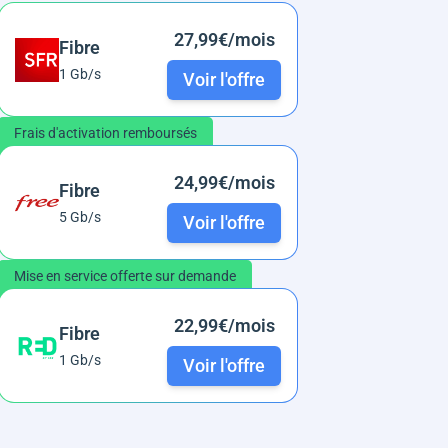
27,99€/mois
Fibre
1 Gb/s
Voir l'offre
Frais d'activation remboursés
24,99€/mois
Fibre
5 Gb/s
Voir l'offre
Mise en service offerte sur demande
22,99€/mois
Fibre
1 Gb/s
Voir l'offre