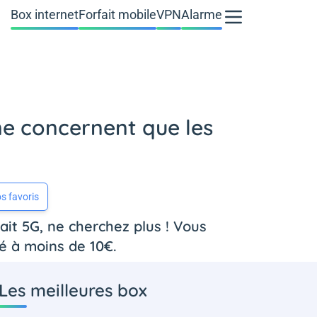
Box internet
Forfait mobile
VPN
Alarme
 ne concernent que les
s favoris
it 5G, ne cherchez plus ! Vous
té à moins de 10€.
Les meilleures box