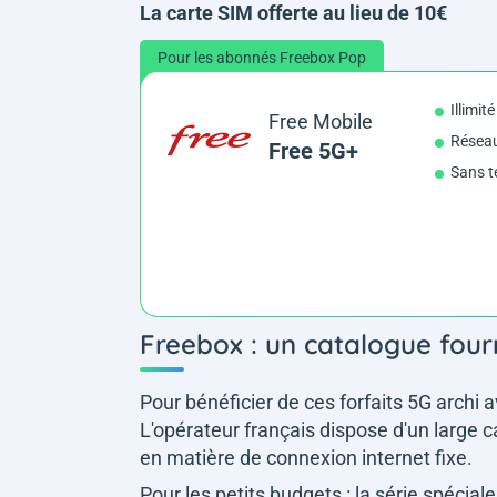
La carte SIM offerte au lieu de 10€
Pour les abonnés Freebox Pop
Illimit
Free Mobile
Réseau
Free 5G+
Sans t
Freebox : un catalogue fourn
Pour bénéficier de ces forfaits 5G archi 
L'opérateur français dispose d'un large 
en matière de connexion internet fixe.
Pour les petits budgets : la série spéciale