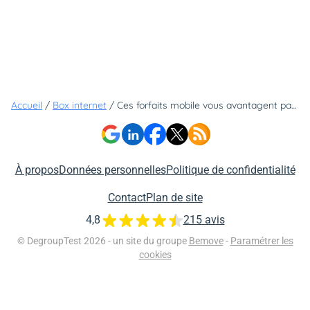
Accueil
/
Box internet
/
Ces forfaits mobile vous avantagent par rapport aux autres offres du marché - voici pourquoi
À propos
Données personnelles
Politique de confidentialité
Contact
Plan de site
4,8
215 avis
© DegroupTest 2026 - un site du groupe
Bemove
-
Paramétrer les
cookies