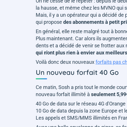
On ne cesse de le répéter : depuis le débu
la hausse, et même chez les MVNO qui son
Mais, il y a un opérateur qui a décidé de
qui propose
des abonnements à petit pri
En général, elle reste malgré tout à bonne
Plus maintenant. Car alors ils augmentent
dents et a décidé de venir se frotter aux 
qui n'ont plus rien à envier aux meille
Voilà donc deux nouveaux
forfaits pas c
Un nouveau forfait 40 Go
Ce matin, Sosh a pris tout le monde court
nouveau forfait illimité à
seulement 5,99
40 Go de data sur le réseau 4G d'Orange
10 Go de data depuis la zone Europe et 
Les appels et SMS/MMS illimités en Fra