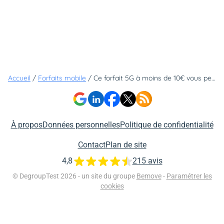
Accueil
/
Forfaits mobile
/
Ce forfait 5G à moins de 10€ vous permet de profiter d'un service en exclusivité et vous ne pourrez bientôt plus vous en passer
À propos
Données personnelles
Politique de confidentialité
Contact
Plan de site
4,8
215 avis
© DegroupTest 2026 - un site du groupe
Bemove
-
Paramétrer les
cookies