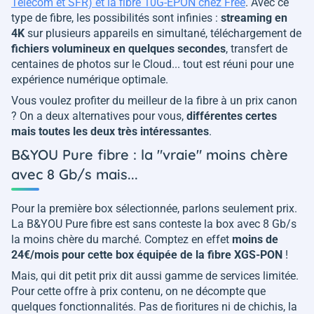
Telecom et SFR) et la fibre 10G-EPON chez Free
. Avec ce
type de fibre, les possibilités sont infinies :
streaming en
4K
sur plusieurs appareils en simultané, téléchargement de
fichiers volumineux en quelques secondes
, transfert de
centaines de photos sur le Cloud... tout est réuni pour une
expérience numérique optimale.
Vous voulez profiter du meilleur de la fibre à un prix canon
? On a deux alternatives pour vous,
différentes certes
mais toutes les deux très intéressantes
.
B&YOU Pure fibre : la "vraie" moins chère
avec 8 Gb/s mais...
Pour la première box sélectionnée, parlons seulement prix.
La B&YOU Pure fibre est sans conteste la box avec 8 Gb/s
la moins chère du marché. Comptez en effet
moins de
24€/mois pour cette box équipée de la fibre XGS-PON
!
Mais, qui dit petit prix dit aussi gamme de services limitée.
Pour cette offre à prix contenu, on ne décompte que
quelques fonctionnalités. Pas de fioritures ni de chichis, la