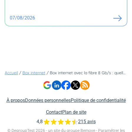
07/08/2026
Accueil
/
Box internet
/
Box internet avec la fibre 8 Gb/s : quelle est l'offre la moins chère ?
À propos
Données personnelles
Politique de confidentialité
Contact
Plan de site
4,8
215 avis
© DegroupTest 2026 - un site du groupe
Bemove
-
Paramétrer les