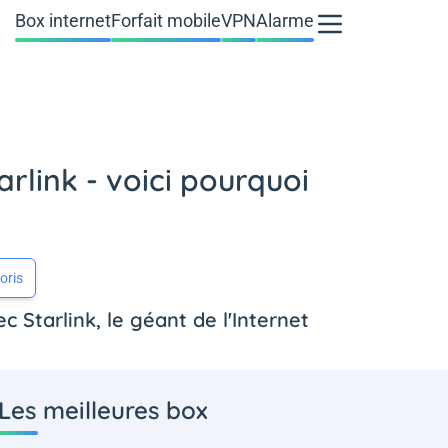
Box internet
Forfait mobile
VPN
Alarme
rlink - voici pourquoi
oris
Starlink, le géant de l'Internet
Les meilleures box