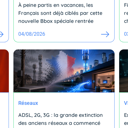
À peine partis en vacances, les
F
Français sont déjà ciblés par cette
r
nouvelle Bbox spéciale rentrée
c
04/08/2026
0
Réseaux
V
ADSL, 2G, 3G : la grande extinction
E
des anciens réseaux a commencé
e