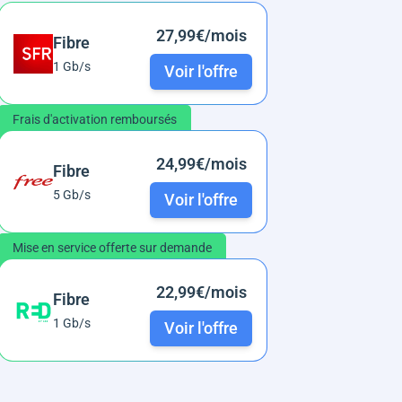
27,99€/mois
Fibre
1 Gb/s
Voir l'offre
Frais d'activation remboursés
24,99€/mois
Fibre
5 Gb/s
Voir l'offre
Mise en service offerte sur demande
22,99€/mois
Fibre
1 Gb/s
Voir l'offre