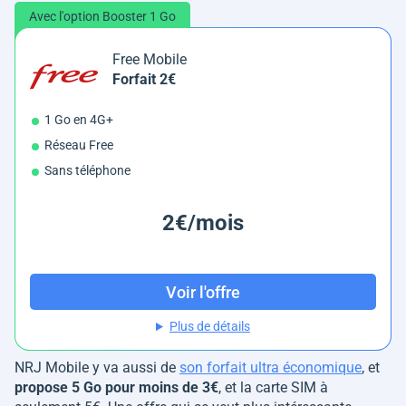
Avec l'option Booster 1 Go
Free Mobile
Forfait 2€
1 Go en 4G+
Réseau Free
Sans téléphone
2€/mois
Voir l'offre
Plus de détails
NRJ Mobile y va aussi de
son forfait ultra économique
, et
propose 5 Go pour moins de 3€
, et la carte SIM à