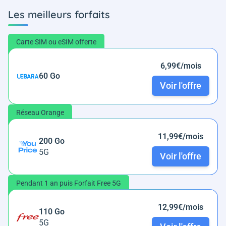
Les meilleurs forfaits
Carte SIM ou eSIM offerte
6,99€/mois
60 Go
Voir l'offre
Réseau Orange
11,99€/mois
200 Go
5G
Voir l'offre
Pendant 1 an puis Forfait Free 5G
12,99€/mois
110 Go
5G