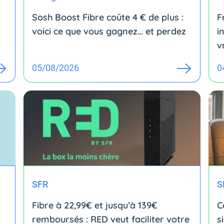
Sosh Boost Fibre coûte 4 € de plus :
F
voici ce que vous gagnez… et perdez
i
v
05/08/2026
0
SFR
S
Fibre à 22,99€ et jusqu’à 139€
C
remboursés : RED veut faciliter votre
s