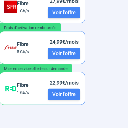
27,99€/mois
Fibre
1 Gb/s
Voir l'offre
Frais d'activation remboursés
24,99€/mois
Fibre
5 Gb/s
Voir l'offre
Mise en service offerte sur demande
22,99€/mois
Fibre
1 Gb/s
Voir l'offre