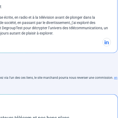
t
e écrite, en radio et à la télévision avant de plonger dans la
e société, en passant par le divertissement, j’ai exploré des
int DegroupTest pour décrypter l’univers des télécommunications, un
ours autant de plaisir à explorer.
hetez via l'un des ces liens, le site marchand pourra nous reverser une commission.
en
rateurs télécom et nos bons plans.