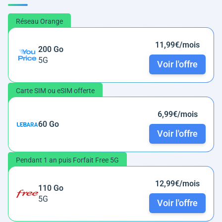
Réseau Orange
11,99€/mois
200 Go
5G
Voir l'offre
Carte SIM ou eSIM offerte
6,99€/mois
60 Go
Voir l'offre
Pendant 1 an puis Forfait Free 5G
12,99€/mois
110 Go
5G
Voir l'offre