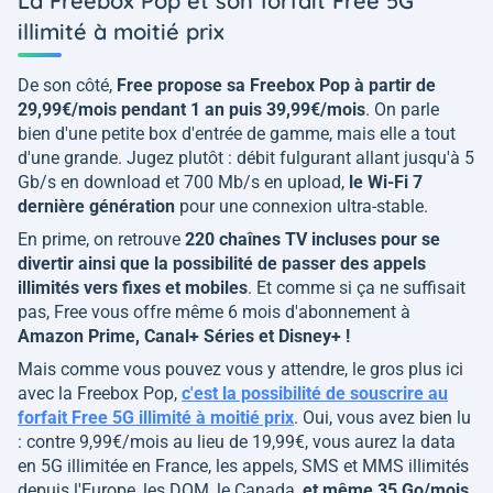
La Freebox Pop et son forfait Free 5G
illimité à moitié prix
De son côté,
Free propose sa Freebox Pop à partir de
29,99€/mois pendant 1 an puis 39,99€/mois
. On parle
bien d'une petite box d'entrée de gamme, mais elle a tout
d'une grande. Jugez plutôt : débit fulgurant allant jusqu'à 5
Gb/s en download et 700 Mb/s en upload,
le Wi-Fi 7
dernière génération
pour une connexion ultra-stable.
En prime, on retrouve
220 chaînes TV incluses pour se
divertir ainsi que la possibilité de passer des appels
illimités vers fixes et mobiles
. Et comme si ça ne suffisait
pas, Free vous offre même 6 mois d'abonnement à
Amazon Prime, Canal+ Séries et Disney+ !
Mais comme vous pouvez vous y attendre, le gros plus ici
avec la Freebox Pop,
c'est la possibilité de souscrire au
forfait Free 5G illimité à moitié prix
. Oui, vous avez bien lu
: contre 9,99€/mois au lieu de 19,99€, vous aurez la data
en 5G illimitée en France, les appels, SMS et MMS illimités
depuis l'Europe, les DOM, le Canada,
et même 35 Go/mois