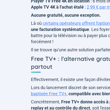
Player TV Free 4K en location
: 6 mois o
Apple TV 4K à l'achat étalé
:
2,99 € par 
Aucune gratuité, aucune exception.
Là où
certains opérateurs offrent l'opti
une facturation systématique
. Les foye
battre pour la télévision ou à payer plus
forcément !
Il se trouve qu'une autre solution parfai
Free TV+ : l'alternative grat
partout
Effectivement, il existe une façon d'éviter
Lors du lancement discret de son service
baptisée Free TV+
,
compatible avec bien 
Concrètement,
Free TV+ donne accès à p
replay et au contrôle du direct
, soit l'e