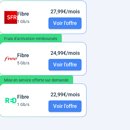
27,99€/mois
Fibre
1 Gb/s
Voir l'offre
Frais d'activation remboursés
24,99€/mois
Fibre
5 Gb/s
Voir l'offre
Mise en service offerte sur demande
22,99€/mois
Fibre
1 Gb/s
Voir l'offre