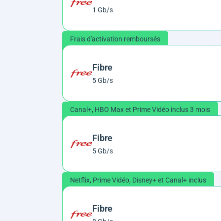
1 Gb/s
Frais d'activation remboursés
Fibre
5 Gb/s
Canal+, HBO Max et Prime Vidéo inclus 3 mois
Fibre
5 Gb/s
Netflix, Prime Vidéo, Disney+ et Canal+ inclus
Fibre