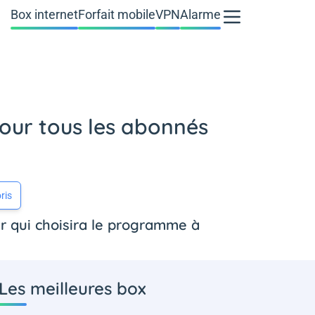
Box internet
Forfait mobile
VPN
Alarme
pour tous les abonnés
ris
ir qui choisira le programme à
Les meilleures box