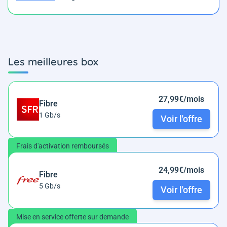
Les meilleures box
27,99€/mois
Fibre
1 Gb/s
Voir l'offre
Frais d'activation remboursés
24,99€/mois
Fibre
5 Gb/s
Voir l'offre
Mise en service offerte sur demande