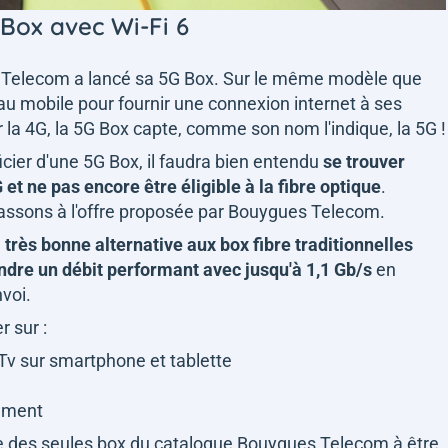
Box avec Wi-Fi 6
es Telecom a lancé sa 5G Box. Sur le même modèle que
u mobile pour fournir une connexion internet à ses
ar la 4G, la 5G Box capte, comme son nom l'indique, la 5G !
icier d'une 5G Box, il faudra bien entendu
se trouver
et ne pas encore être éligible à la fibre optique
.
passons à l'offre proposée par Bouygues Telecom.
e
très bonne alternative aux box fibre traditionnelles
ndre un débit performant avec jusqu'à 1,1 Gb/s
en
voi.
r sur :
.Tv sur smartphone et tablette
ement
'une des seules box du catalogue Bouygues Telecom à être