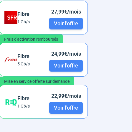
27,99€/mois
Fibre
1 Gb/s
Voir l'offre
Frais d'activation remboursés
24,99€/mois
Fibre
5 Gb/s
Voir l'offre
Mise en service offerte sur demande
22,99€/mois
Fibre
1 Gb/s
Voir l'offre