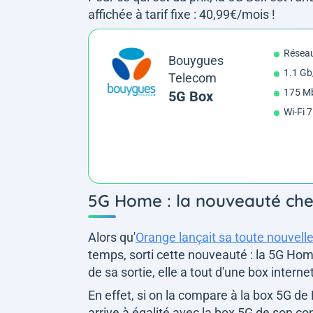
affichée à tarif fixe : 40,99€/mois !
Réseau
Bouygues
1.1 Gb
Telecom
175 Mb
5G Box
Wi-Fi 7
5G Home : la nouveauté ch
Alors qu'
Orange lançait sa toute nouvelle
temps, sorti cette nouveauté : la 5G Ho
de sa sortie, elle a tout d'une box intern
En effet, si on la compare à la box 5G de 
arrive à égalité avec la box 5G de son co