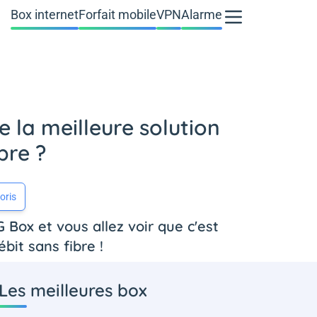
Box internet
Forfait mobile
VPN
Alarme
la meilleure solution
bre ?
oris
Box et vous allez voir que c'est
bit sans fibre !
Les meilleures box