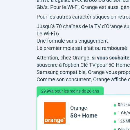
Gb/s. Pour le Wi-Fi, Orange est aussi g
Pour les autres caractéristiques on retro
Jusqu’à 70 chaînes de la TV d’Orange sur 
Le Wi-Fi 6
Une formule sans engagement
Le premier mois satisfait ou remboursé
Attention, chez Orange,
si vous souhaite
souscrire à l'option Clé TV pour 5G Hom
Samsung compatible, Orange vous propos
Comme son concurrent, Orange affiche cet
29,99€ pour les moins de 26 ans
Réseau
Orange
1 Gb/s
5G+ Home
126 Mb
Wi-Fi 7