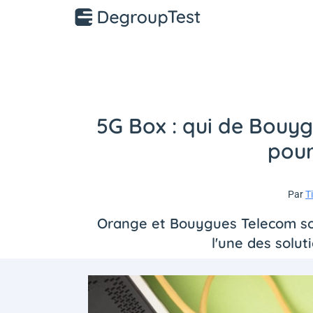
5G Box : qui de Bouy
pour
Par
T
Orange et Bouygues Telecom sont
l'une des solut