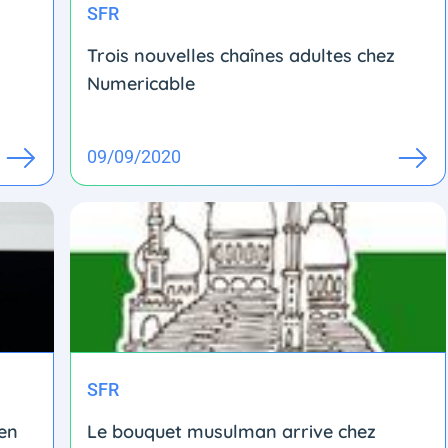
SFR
Trois nouvelles chaînes adultes chez
Numericable
09/09/2020
SFR
 en
Le bouquet musulman arrive chez