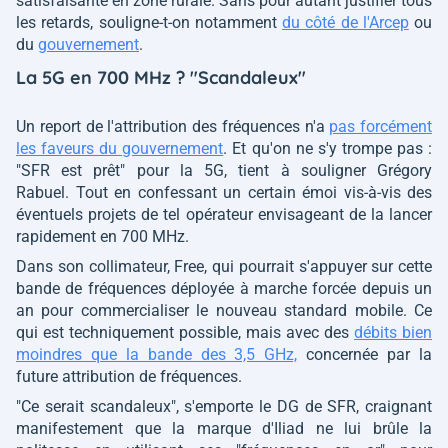
satisfaisante en zone rurale. Sans pour autant justifier tous
les retards, souligne-t-on notamment
du côté de l'Arcep
ou
du
gouvernement
.
La 5G en 700 MHz ? "Scandaleux"
Un report de l'attribution des fréquences n'a
pas forcément
les faveurs du gouvernement
. Et qu'on ne s'y trompe pas :
"SFR est prêt"
pour la 5G, tient à souligner Grégory
Rabuel. Tout en confessant un certain émoi vis-à-vis des
éventuels projets de tel opérateur envisageant de la lancer
rapidement en 700 MHz.
Dans son collimateur, Free, qui pourrait s'appuyer sur cette
bande de fréquences déployée à marche forcée depuis un
an pour commercialiser le nouveau standard mobile. Ce
qui est techniquement possible, mais avec des
débits bien
moindres que la bande des 3,5 GHz,
concernée par la
future attribution de fréquences.
"Ce serait scandaleux"
, s'emporte le DG de SFR, craignant
manifestement que la marque d'Iliad ne lui brûle la