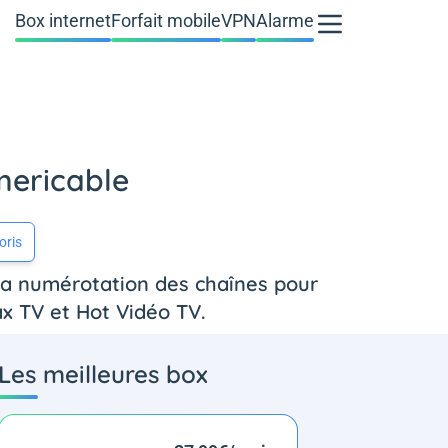
Box internet
Forfait mobile
VPN
Alarme
mericable
oris
la numérotation des chaînes pour
ax TV et Hot Vidéo TV.
Les meilleures box