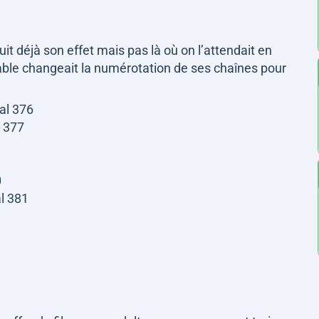
t déjà son effet mais pas là où on l’attendait en
icable changeait la numérotation de ses chaînes pour
al 376
l 377
0
l 381