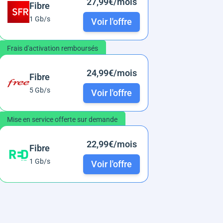
27,99€/mois
Fibre
1 Gb/s
Voir l'offre
Frais d'activation remboursés
24,99€/mois
Fibre
5 Gb/s
Voir l'offre
Mise en service offerte sur demande
22,99€/mois
Fibre
1 Gb/s
Voir l'offre