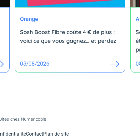
Orange
A
Sosh Boost Fibre coûte 4 € de plus :
S
voici ce que vous gagnez… et perdez
é
p
05/08/2026
0
dultes chez Numericable
nfidentialité
Contact
Plan de site