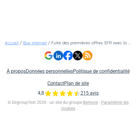
Accueil
/
Box internet
/
Fuite des premières offres SFR avec la Box Numericable
À propos
Données personnelles
Politique de confidentialité
Contact
Plan de site
4,8
215 avis
© DegroupTest 2026 - un site du groupe
Bemove
-
Paramétrer les
cookies