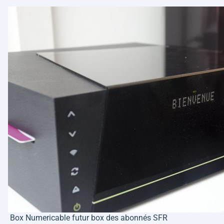
Box Numericable futur box des abonnés SFR