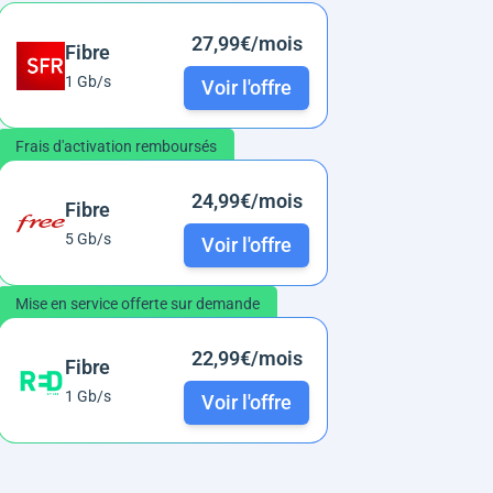
27,99€/mois
Fibre
1 Gb/s
Voir l'offre
Frais d'activation remboursés
24,99€/mois
Fibre
5 Gb/s
Voir l'offre
Mise en service offerte sur demande
22,99€/mois
Fibre
1 Gb/s
Voir l'offre