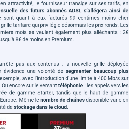
en attractivité, le fournisseur transige sur ses tarifs, en
ensuelle des futurs abonnés ADSL s’allégera ainsi de
e sont quant à eux facturés 99 centimes moins cher
ille tarifaire qui privilégie désormais les prix ronds. Les
emiers mois se veulent également plus alléchants : 2€
 jusqu'à 8€ de moins en Premium.
arrête pas aux contenus : la nouvelle grille déployée
n évidence une volonté de
segmenter beaucoup plus
 exemple, avec l’introduction d’une limite à 400 Mb/s sur
. Ou encore sur le versant
téléphonie
: les appels vers les
entrée de gamme Starter, tandis que le haut de gamme
d’Europe. Même le
nombre de chaînes
disponible varie en
cité de
stockage dans le cloud
.