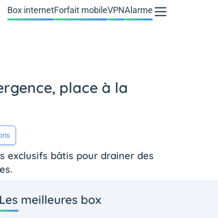
Box internet
Forfait mobile
VPN
Alarme
vergence, place à la
oris
 exclusifs bâtis pour drainer des
es.
Les meilleures box