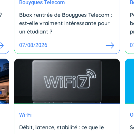
Bouygues Telecom
B
?
Bbox rentrée de Bouygues Telecom :
P
est-elle vraiment intéressante pour
b
un étudiant ?
p
07/08/2026
0
Wi-Fi
O
Débit, latence, stabilité : ce que le
S