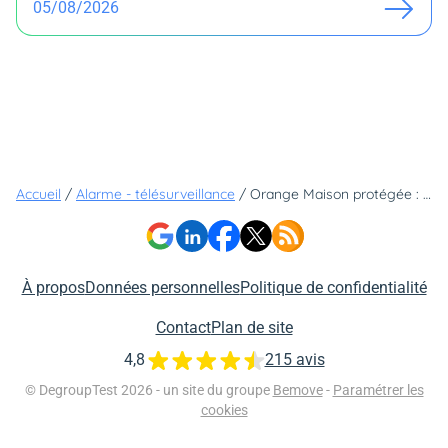
05/08/2026
Accueil
/
Alarme - télésurveillance
/
Orange Maison protégée : avis et prix de l'alarme avec télésurveillance d'Orange
À propos
Données personnelles
Politique de confidentialité
Contact
Plan de site
4,8
215 avis
© DegroupTest 2026 - un site du groupe
Bemove
-
Paramétrer les
cookies